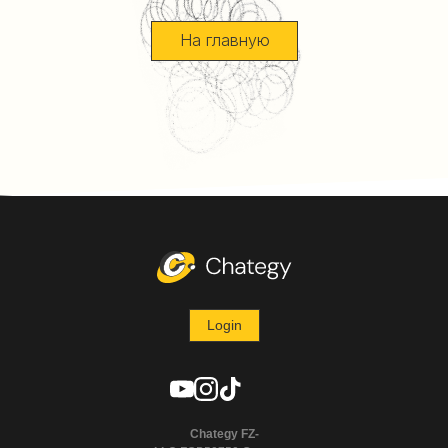
На главную
Login
Chategy FZ-